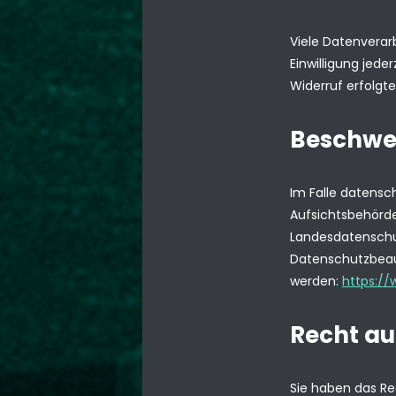
Viele Datenverarb
Einwilligung jede
Widerruf erfolgt
Beschwer
Im Falle datensc
Aufsichtsbehörde
Landesdatenschut
Datenschutzbeau
werden:
https://
Recht au
Sie haben das Rec