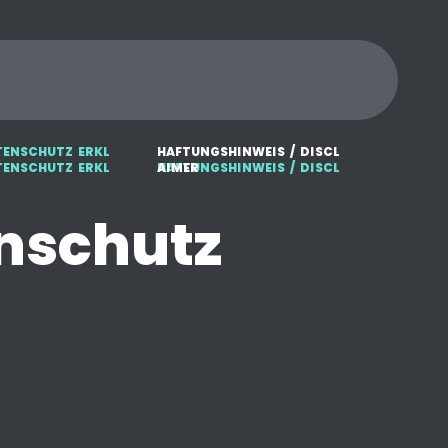
T
E
N
S
C
H
U
T
Z
E
R
K
L
H
A
F
T
U
N
G
S
H
I
N
W
E
I
S
/
D
I
S
C
L
A
I
M
E
R
nschutz