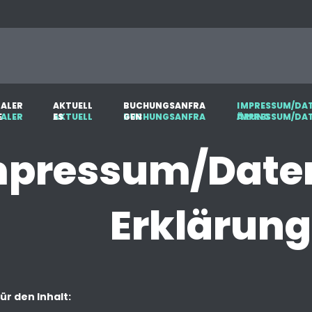
G
A
L
E
R
A
K
T
U
E
L
L
B
U
C
H
U
N
G
S
A
N
F
R
A
I
M
P
R
E
S
S
U
M
/
D
A
E
E
S
G
E
N
Ä
R
U
N
G
mpressum/Date
Erklärung
ür den Inhalt: