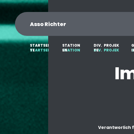
Asso Richter
S
T
A
R
T
S
E
I
S
T
A
T
I
O
N
D
I
V
.
P
R
O
J
E
K
T
E
E
N
T
E
I
I
Verantworlich f