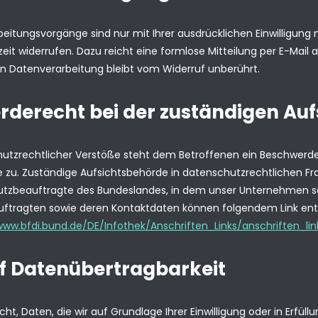
eitungsvorgänge sind nur mit Ihrer ausdrücklichen Einwilligung m
rzeit widerrufen. Dazu reicht eine formlose Mitteilung per E-Mail
en Datenverarbeitung bleibt vom Widerruf unberührt.
derecht bei der zuständigen Au
hutzrechtlicher Verstöße steht dem Betroffenen ein Beschwerde
 zu. Zuständige Aufsichtsbehörde in datenschutzrechtlichen Fra
zbeauftragte des Bundeslandes, in dem unser Unternehmen seine
ftragten sowie deren Kontaktdaten können folgendem Link 
www.bfdi.bund.de/DE/Infothek/Anschriften_Links/anschriften_li
f Datenübertragbarkeit
ht, Daten, die wir auf Grundlage Ihrer Einwilligung oder in Erfüll