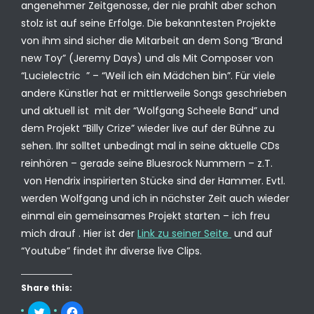
angenehmer Zeitgenosse, der nie prahlt aber schon
stolz ist auf seine Erfolge. Die bekanntesten Projekte
von ihm sind sicher die Mitarbeit an dem Song “Brand
new Toy” (Jeremy Days) und als Mit Composer von
“Lucielectric ” – “Weil ich ein Mädchen bin”. Für viele
andere Künstler hat er mittlerweile Songs geschrieben
und aktuell ist mit der “Wolfgang Scheele Band” und
dem Projekt “Billy Crize” wieder live auf der Bühne zu
sehen. Ihr solltet unbedingt mal in seine aktuelle CDs
reinhören – gerade seine Bluesrock Nummern – z.T.
von Hendrix inspirierten Stücke sind der Hammer. Evtl.
werden Wolfgang und ich in nächster Zeit auch wieder
einmal ein gemeinsames Projekt starten – ich freu
mich drauf . Hier ist der
Link zu seiner Seite
und auf
“Youtube” findet ihr diverse live Clips.
Share this:
K
K