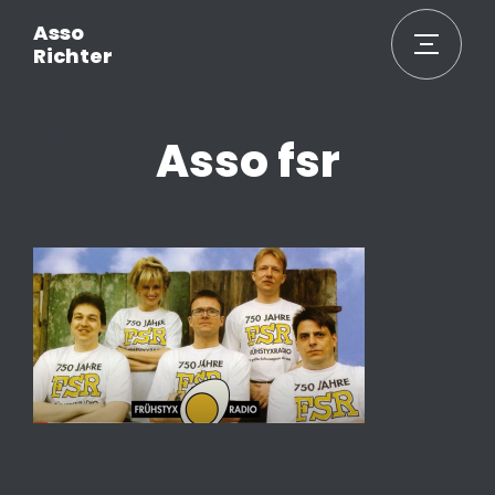
Asso
Richter
Asso fsr