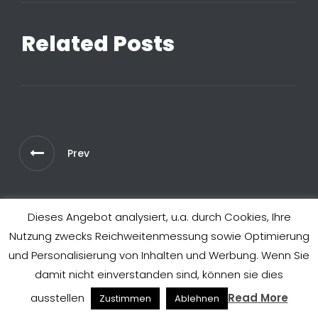
Related Posts
Prev
© 2020. ALL RIGHTS RESERVED. <A
Dieses Angebot analysiert, u.a. durch Cookies, Ihre
HREF="HTTPS://FREESOFTWAREMAG.COM">FREESOFTWAREMA
Nutzung zwecks Reichweitenmessung sowie Optimierung
und Personalisierung von Inhalten und Werbung. Wenn Sie
damit nicht einverstanden sind, können sie dies
ausstellen
Read More
Zustimmen
Ablehnen