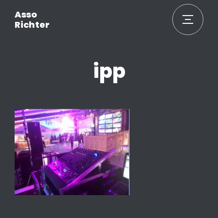
Asso
Richter
ipp